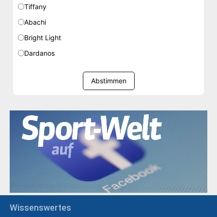
Tiffany
Abachi
Bright Light
Dardanos
Abstimmen
Wissenswertes