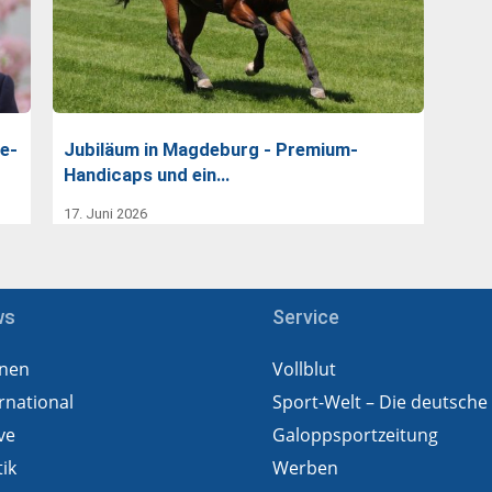
ke-
Jubiläum in Magdeburg - Premium-
Handicaps und ein…
17. Juni 2026
ws
Service
nen
Vollblut
rnational
Sport-Welt – Die deutsche
ve
Galoppsportzeitung
tik
Werben