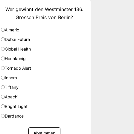
Wer gewinnt den Westminster 136.
Grossen Preis von Berlin?
Almeric
Dubai Future
Global Health
Hochkönig
Tornado Alert
Innora
Tiffany
Abachi
Bright Light
Dardanos
Abstimmen