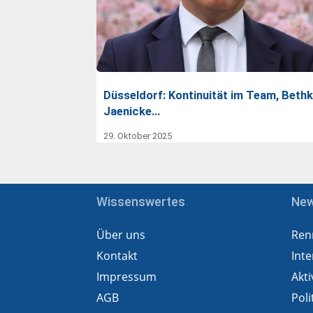
Düsseldorf: Kontinuität im Team, Beth
Jaenicke…
29. Oktober 2025
Wissenswertes
Ne
Über uns
Ren
Kontakt
Inte
Impressum
Akti
AGB
Poli