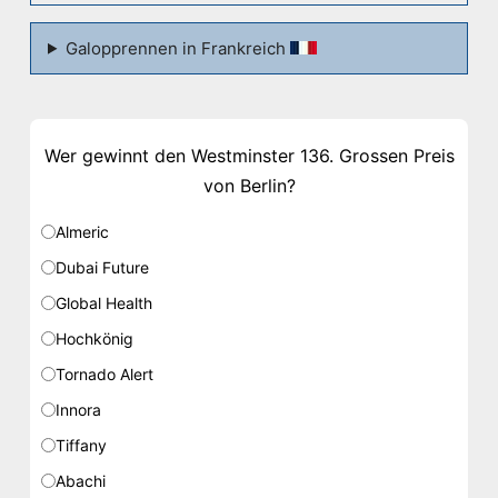
Galopprennen in Frankreich
Wer gewinnt den Westminster 136. Grossen Preis
von Berlin?
Almeric
Dubai Future
Global Health
Hochkönig
Tornado Alert
Innora
Tiffany
Abachi