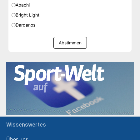
Abachi
Bright Light
Dardanos
Abstimmen
Wissenswertes
Über uns