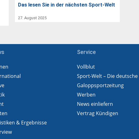
Das lesen Sie in der nächsten Sport-Welt
27. August 2025
ws
Service
nen
Vollblut
rnational
Sport-Welt – Die deutsche
ve
Galoppsportzeitung
tik
Werben
ht
News einliefern
ten
Vertrag Kündigen
istiken & Ergebnisse
rview