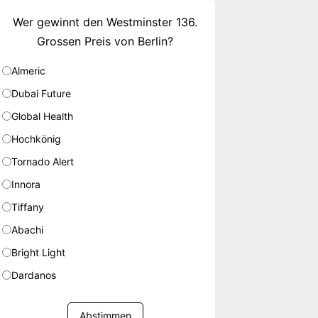
Wer gewinnt den Westminster 136.
Grossen Preis von Berlin?
Almeric
Dubai Future
Global Health
Hochkönig
Tornado Alert
Innora
Tiffany
Abachi
Bright Light
Dardanos
Abstimmen