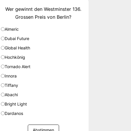
Wer gewinnt den Westminster 136.
Grossen Preis von Berlin?
Almeric
Dubai Future
Global Health
Hochkönig
Tornado Alert
Innora
Tiffany
Abachi
Bright Light
Dardanos
Abstimmen