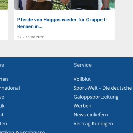
Pferde von Haggas wieder für Gruppe I-
Rennen in…
27. Januar 2026
ws
Service
nen
Vollblut
rnational
Sport-Welt – Die deutsche
ve
Galoppsportzeitung
tik
Werben
ht
News einliefern
ten
Vertrag Kündigen
istiken & Ergebnisse