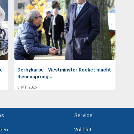
ne
Derbykurse - Westminster Rocket macht
Riesensprung…
3. Mai 2026
ws
Service
nen
Vollblut