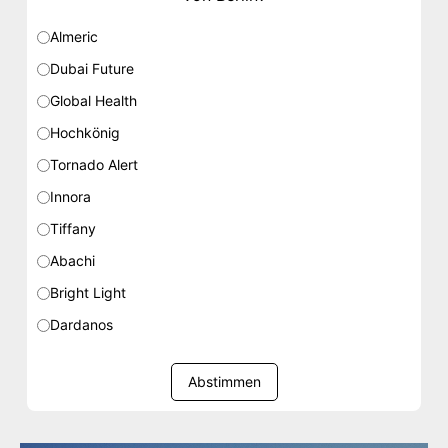
Almeric
Dubai Future
Global Health
Hochkönig
Tornado Alert
Innora
Tiffany
Abachi
Bright Light
Dardanos
Abstimmen