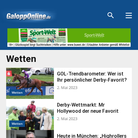
Aktuelle Anzeigen
Aktuelle Anzeigen
Aktuelle Anzeigen
Aktuelle Anzeigen
Wetten
GOL-Trendbarometer: Wer ist
Ihr persönlicher Derby-Favorit?
2. Mai 2023
Wetten
Derby-Wettmarkt: Mr
Hollywood der neue Favorit
2. Mai 2023
Wetten
Heute in München: „Highrollers