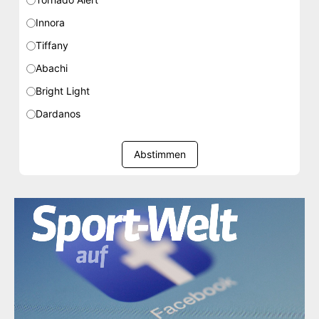
Innora
Tiffany
Abachi
Bright Light
Dardanos
Abstimmen