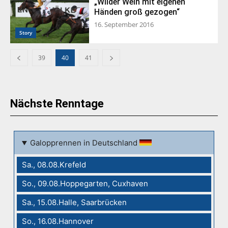
„Wilder Wein mit eigenen
Händen groß gezogen“
16. September 2016
Story
39
40
41
Nächste Renntage
Galopprennen in Deutschland
Sa., 08.08.Krefeld
So., 09.08.Hoppegarten, Cuxhaven
Sa., 15.08.Halle, Saarbrücken
So., 16.08.Hannover