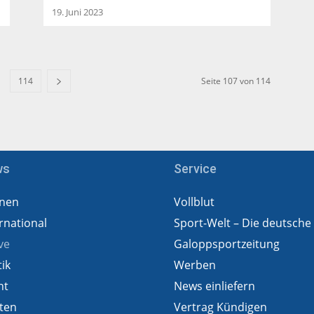
19. Juni 2023
114
Seite 107 von 114
ws
Service
nen
Vollblut
rnational
Sport-Welt – Die deutsche
ve
Galoppsportzeitung
tik
Werben
ht
News einliefern
ten
Vertrag Kündigen