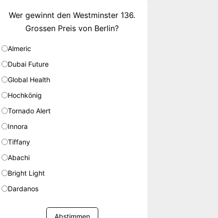
Wer gewinnt den Westminster 136.
Grossen Preis von Berlin?
Almeric
Dubai Future
Global Health
Hochkönig
Tornado Alert
Innora
Tiffany
Abachi
Bright Light
Dardanos
Abstimmen