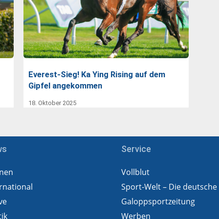
Everest-Sieg! Ka Ying Rising auf dem
Gipfel angekommen
18. Oktober 2025
ws
Service
nen
Vollblut
rnational
Sport-Welt – Die deutsche
ve
Galoppsportzeitung
tik
Werben