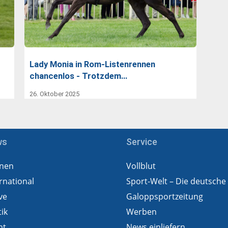
Lady Monia in Rom-Listenrennen
chancenlos - Trotzdem…
26. Oktober 2025
ws
Service
nen
Vollblut
rnational
Sport-Welt – Die deutsche
ve
Galoppsportzeitung
tik
Werben
ht
News einliefern