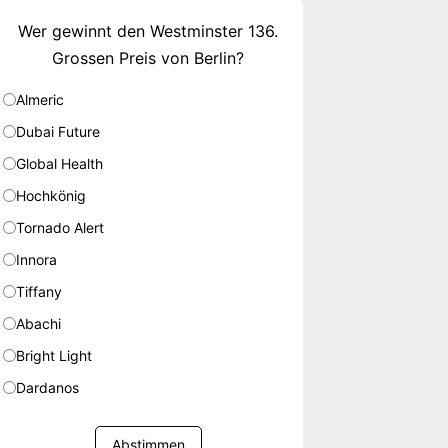
Wer gewinnt den Westminster 136.
Grossen Preis von Berlin?
Almeric
Dubai Future
Global Health
Hochkönig
Tornado Alert
Innora
Tiffany
Abachi
Bright Light
Dardanos
Abstimmen