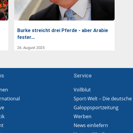
Burke streicht drei Pferde - aber Arabie
fester…
26. August 2025
ws
Service
nen
Vollblut
rnational
Sport-Welt – Die deutsche
ve
Galoppsportzeitung
tik
Werben
ht
News einliefern