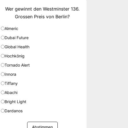
Wer gewinnt den Westminster 136.
Grossen Preis von Berlin?
Almeric
Dubai Future
Global Health
Hochkönig
Tornado Alert
Innora
Tiffany
Abachi
Bright Light
Dardanos
Abstimmen