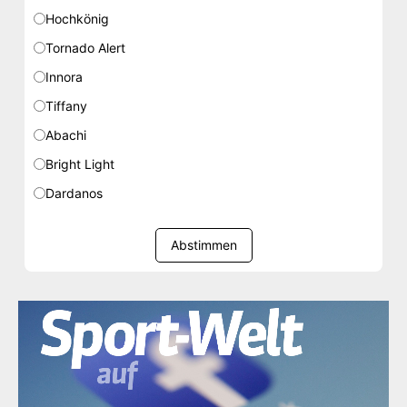
Hochkönig
Tornado Alert
Innora
Tiffany
Abachi
Bright Light
Dardanos
Abstimmen