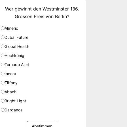
Wer gewinnt den Westminster 136.
Grossen Preis von Berlin?
Almeric
Dubai Future
Global Health
Hochkönig
Tornado Alert
Innora
Tiffany
Abachi
Bright Light
Dardanos
Abstimmen