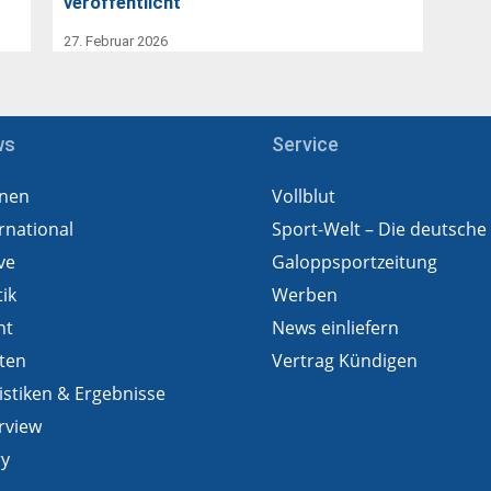
veröffentlicht
27. Februar 2026
ws
Service
nen
Vollblut
rnational
Sport-Welt – Die deutsche
ve
Galoppsportzeitung
tik
Werben
ht
News einliefern
ten
Vertrag Kündigen
istiken & Ergebnisse
rview
ry