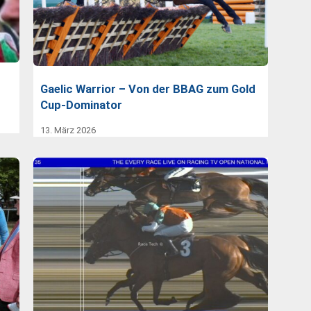
Gaelic Warrior – Von der BBAG zum Gold
Cup-Dominator
13. März 2026