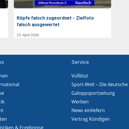
Köpfe falsch zugeordnet - Zielfoto
falsch ausgewertet
25. April 2026
ws
Service
nen
Vollblut
rnational
Sport-Welt – Die deutsche
ve
Galoppsportzeitung
tik
Werben
ht
News einliefern
ten
Vertrag Kündigen
istiken & Ergebnisse