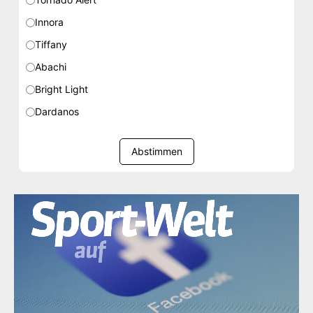
Innora
Tiffany
Abachi
Bright Light
Dardanos
Abstimmen