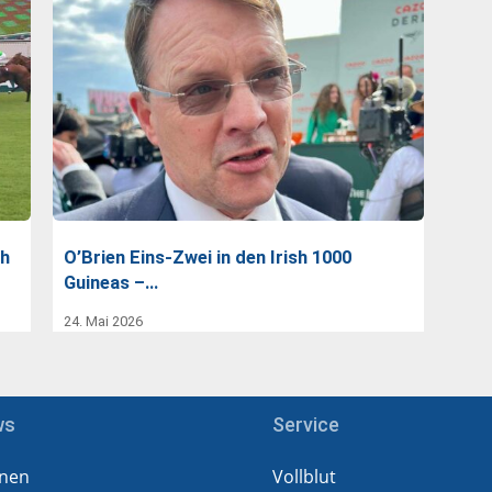
ph
O’Brien Eins-Zwei in den Irish 1000
Guineas –…
24. Mai 2026
ws
Service
nen
Vollblut