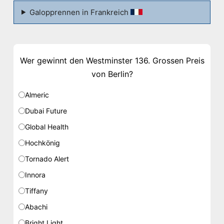
Galopprennen in Frankreich
Wer gewinnt den Westminster 136. Grossen Preis
von Berlin?
Almeric
Dubai Future
Global Health
Hochkönig
Tornado Alert
Innora
Tiffany
Abachi
Bright Light