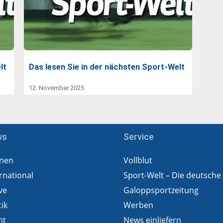
lt
Das lesen Sie in der nächsten Sport-Welt
12. November 2025
ws
Service
nen
Vollblut
rnational
Sport-Welt – Die deutsche
ve
Galoppsportzeitung
tik
Werben
ht
News einliefern