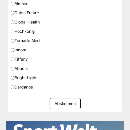
Almeric
Dubai Future
Global Health
Hochkönig
Tornado Alert
Innora
Tiffany
Abachi
Bright Light
Dardanos
Abstimmen