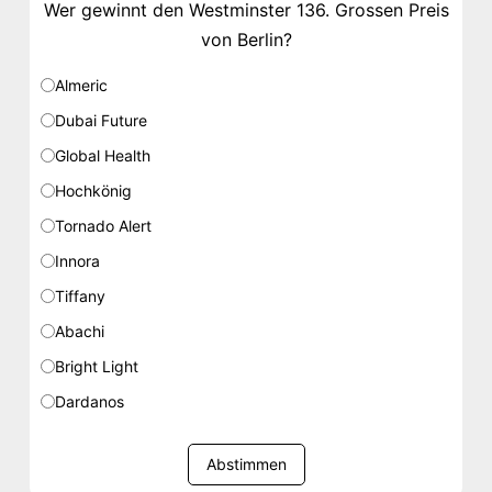
Wer gewinnt den Westminster 136. Grossen Preis
von Berlin?
Almeric
Dubai Future
Global Health
Hochkönig
Tornado Alert
Innora
Tiffany
Abachi
Bright Light
Dardanos
Abstimmen