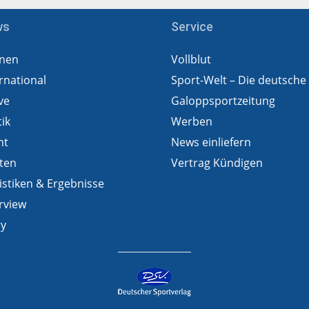
ws
Service
nen
Vollblut
rnational
Sport-Welt – Die deutsche
ve
Galoppsportzeitung
tik
Werben
ht
News einliefern
ten
Vertrag Kündigen
istiken & Ergebnisse
rview
ry