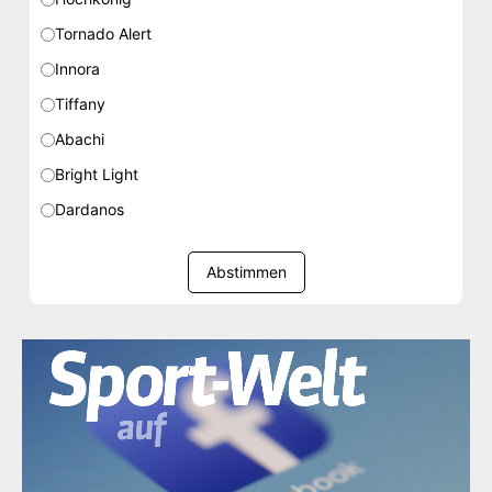
Tornado Alert
Innora
Tiffany
Abachi
Bright Light
Dardanos
Abstimmen