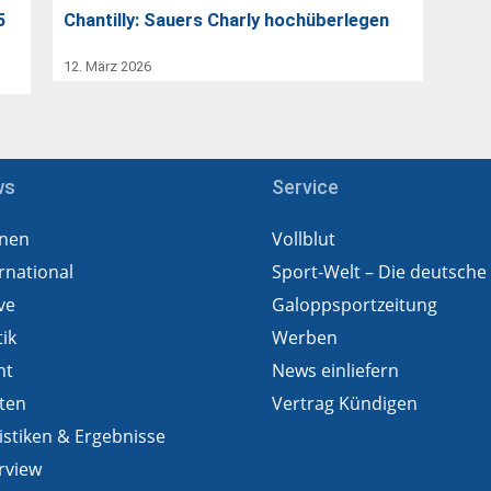
5
Chantilly: Sauers Charly hochüberlegen
12. März 2026
ws
Service
nen
Vollblut
rnational
Sport-Welt – Die deutsche
ve
Galoppsportzeitung
tik
Werben
ht
News einliefern
ten
Vertrag Kündigen
istiken & Ergebnisse
rview