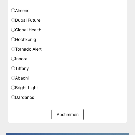
Almeric
Dubai Future
Global Health
Hochkönig
Tornado Alert
Innora
Tiffany
Abachi
Bright Light
Dardanos
Abstimmen