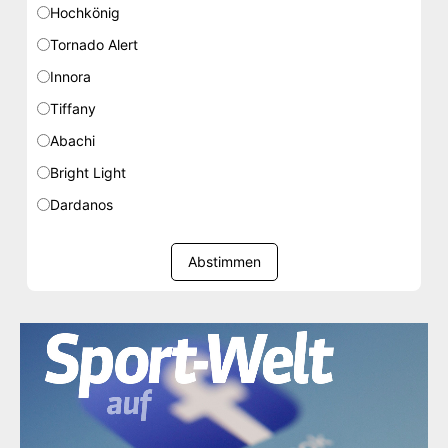
Hochkönig
Tornado Alert
Innora
Tiffany
Abachi
Bright Light
Dardanos
Abstimmen