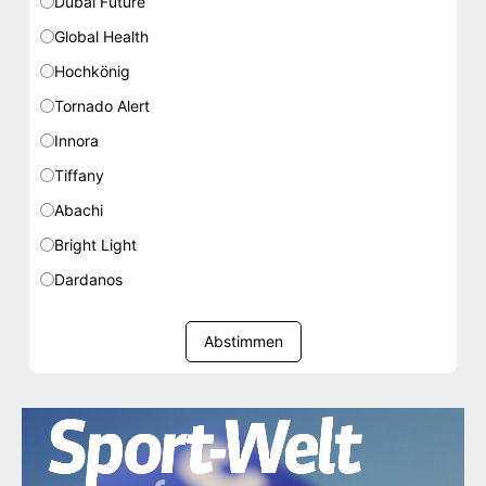
Dubai Future
Global Health
Hochkönig
Tornado Alert
Innora
Tiffany
Abachi
Bright Light
Dardanos
Abstimmen