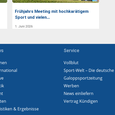
Frühjahrs Meeting mit hochkarätigem
Sport und vielen…
1. Juni 2026
ws
Service
nen
Vollblut
rnational
Sport-Welt – Die deutsche
ve
Galoppsportzeitung
tik
Werben
ht
News einliefern
ten
Vertrag Kündigen
istiken & Ergebnisse