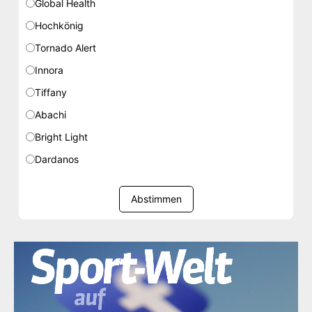
Global Health
Hochkönig
Tornado Alert
Innora
Tiffany
Abachi
Bright Light
Dardanos
Abstimmen