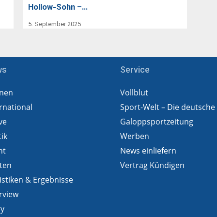
Hollow-Sohn –…
5. September 2025
ws
Service
nen
Vollblut
rnational
Sport-Welt – Die deutsche
ve
Galoppsportzeitung
tik
Werben
ht
News einliefern
ten
Vertrag Kündigen
istiken & Ergebnisse
rview
ry