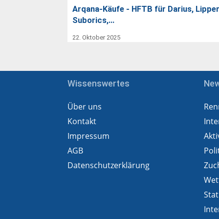
Arqana-Käufe - HFTB für Darius, Lipper
Suborics,…
22. Oktober 2025
Wissenswertes
Ne
Über uns
Ren
Kontakt
Inte
Impressum
Akti
AGB
Poli
Datenschutzerklärung
Zuc
Wet
Stat
Inte