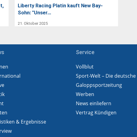
t,
Liberty Racing Platin kauft New Bay-
Sohn: "Unser…
21. Oktober 2025
ws
Service
nen
Vollblut
rnational
Sport-Welt – Die deutsche
ve
Galoppsportzeitung
tik
Werben
ht
News einliefern
ten
Vertrag Kündigen
istiken & Ergebnisse
rview