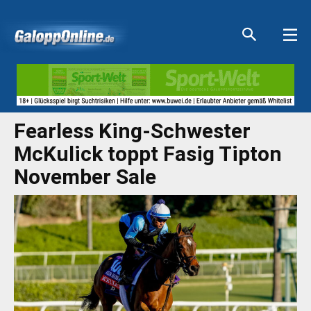
Aktuelle Anzeigen
Aktuelle Anzeigen
Aktuelle Anzeigen
Aktuelle Anzeigen
Fearless King-Schwester
McKulick toppt Fasig Tipton
November Sale