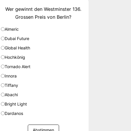
Wer gewinnt den Westminster 136.
Grossen Preis von Berlin?
Almeric
Dubai Future
Global Health
Hochkönig
Tornado Alert
Innora
Tiffany
Abachi
Bright Light
Dardanos
Abstimmen