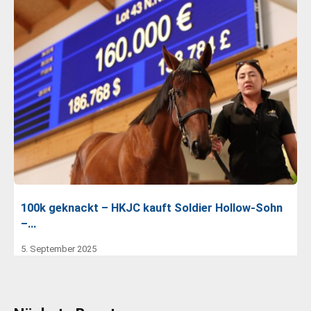
100k geknackt – HKJC kauft Soldier Hollow-Sohn
–…
5. September 2025