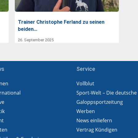
Trainer Christophe Ferland zu seinen
beiden…
26. September 2025
ws
Service
nen
Vollblut
rnational
Sport-Welt – Die deutsche
ve
Galoppsportzeitung
tik
Werben
ht
News einliefern
ten
Vertrag Kündigen