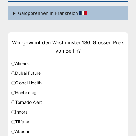
Galopprennen in Frankreich
Wer gewinnt den Westminster 136. Grossen Preis
von Berlin?
Almeric
Dubai Future
Global Health
Hochkönig
Tornado Alert
Innora
Tiffany
Abachi