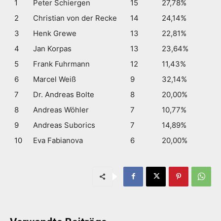
1
Peter Schiergen
15
27,78%
2
Christian von der Recke
14
24,14%
3
Henk Grewe
13
22,81%
4
Jan Korpas
13
23,64%
5
Frank Fuhrmann
12
11,43%
6
Marcel Weiß
9
32,14%
7
Dr. Andreas Bolte
8
20,00%
8
Andreas Wöhler
7
10,77%
9
Andreas Suborics
7
14,89%
10
Eva Fabianova
6
20,00%