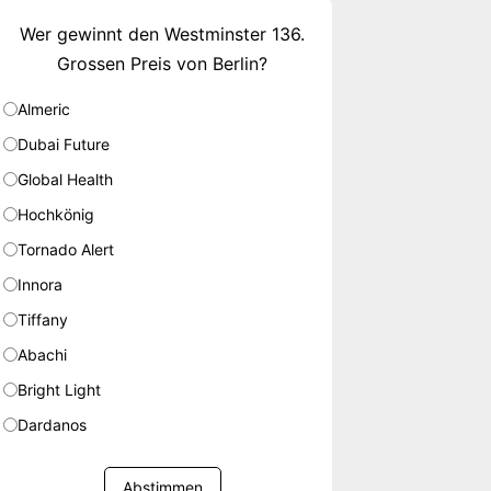
Wer gewinnt den Westminster 136.
Grossen Preis von Berlin?
Almeric
Dubai Future
Global Health
Hochkönig
Tornado Alert
Innora
Tiffany
Abachi
Bright Light
Dardanos
Abstimmen