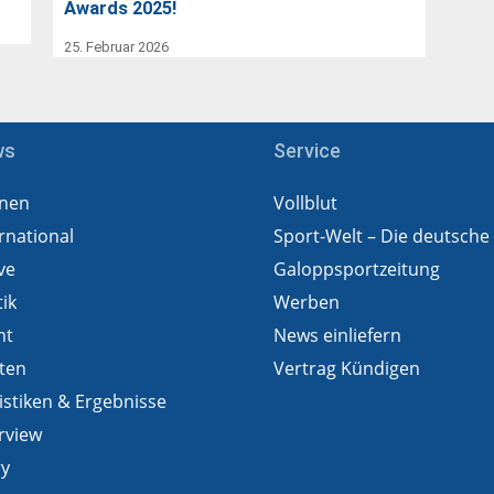
Awards 2025!
25. Februar 2026
ws
Service
nen
Vollblut
rnational
Sport-Welt – Die deutsche
ve
Galoppsportzeitung
tik
Werben
ht
News einliefern
ten
Vertrag Kündigen
istiken & Ergebnisse
rview
ry