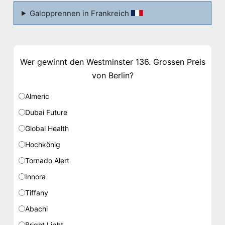
Galopprennen in Frankreich
Wer gewinnt den Westminster 136. Grossen Preis
von Berlin?
Almeric
Dubai Future
Global Health
Hochkönig
Tornado Alert
Innora
Tiffany
Abachi
Bright Light