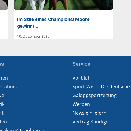
Im Stile eines Champions! Moore
gewinnt…
10. Dezember 2025
ws
Service
nen
Vollblut
rnational
Sport-Welt – Die deutsche
ve
Galoppsportzeitung
tik
Werben
ht
News einliefern
ten
Vertrag Kündigen
istiken & Ergebnisse